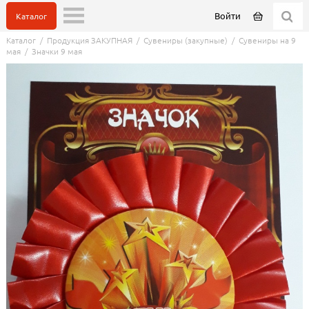
Войти
Каталог
Каталог
/
Продукция ЗАКУПНАЯ
/
Сувениры (закупные)
/
Сувениры на 9
мая
/
Значки 9 мая