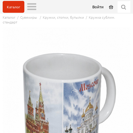
Войти
Каталог
Каталог
/
Сувениры
/
Кружки, стопки, бутылки
/
Кружка сублим.
стандарт