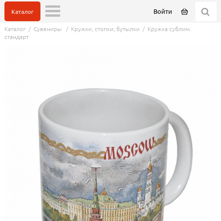
Войти
Каталог
Каталог
/
Сувениры
/
Кружки, стопки, бутылки
/
Кружка сублим.
стандарт