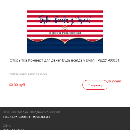
Открытка Конверт для денег Будь всегда у руля! [РЕ221-00051]
Конверты для денег простые
на складах
60.00 руб
В корзину
ООО «ТД "Медный Всадник"» в Москве
125373, ул. Василия Петушкова, д.3
Офис