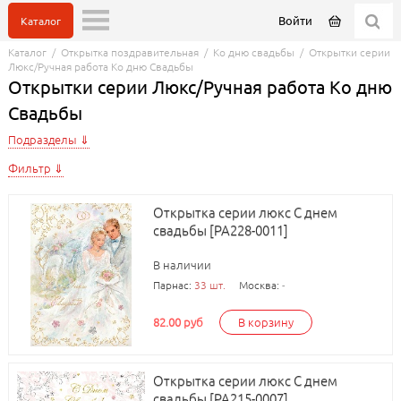
Войти
Каталог
Каталог
/
Открытка поздравительная
/
Ко дню свадьбы
/
Открытки серии
Люкс/Ручная работа Ко дню Свадьбы
Открытки серии Люкс/Ручная работа Ко дню
Свадьбы
Подразделы
Фильтр
Открытка серии люкс С днем
свадьбы [РА228-0011]
В наличии
Парнас:
33 шт.
Москва:
-
82.00 руб
В корзину
Открытка серии люкс С днем
свадьбы [РА215-0007]