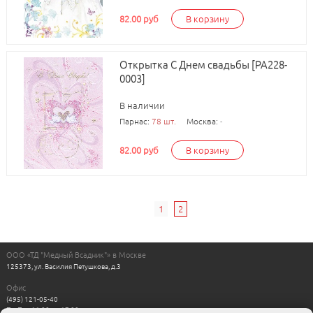
82.00 руб
В корзину
Открытка С Днем свадьбы [РА228-
0003]
В наличии
Парнас:
78 шт.
Москва:
-
82.00 руб
В корзину
1
2
ООО «ТД "Медный Всадник"» в Москве
125373, ул. Василия Петушкова, д.3
Офис
(495) 121-05-40
Пн-Пт с 11:00 до 17:00