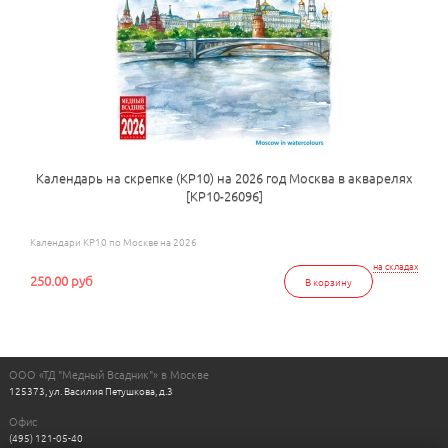
Календарь на скрепке (КР10) на 2026 год Москва в акварелях
[КР10-26096]
Календари КР10 по Москве на 2026
на складах
250.00 руб
В корзину
ООО «ТД "Медный Всадник"» в Москве
125373, ул. Василия Петушкова, д.3
Офис
(495) 121-05-40